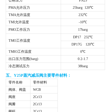
公称压力
PN25
PMA允许压力
25barg 120℃
TMA允许温度
232℃
TMI允许温度
-10℃
PMO工作压力
17barg
DP17 232℃
TMO工作温度
DP17G 120℃
TMIO工作温度
0℃
出口压力范围(barg)
0.2-1.7
冷态测试压力
38barg
五、
Y25P蒸汽减压阀
主要零件材料：
零件名称
零件材料
阀体、阀盖
WCB
阀座
2Cr13
阀瓣
2Cr13
阀杆
2Cr13