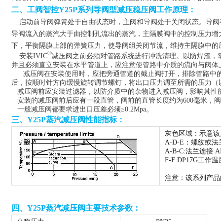
二、工阀智控Y25P系列导阀型减压稳压阀工作原理：
启动前导阀弹簧处于自由状态时，主阀和导阀处于关闭状态。导阀
导阀流入的蒸汽大于由控制孔流出的蒸汽，主隔膜阀中的控制压力增
下，平衡隔膜上部的弹簧压力，使导阀组关闭节流，维持主隔膜中的
®
安装
IVIC
减压阀之前必须对管路系统进行冲洗清理。以防焊渣，
并且必须直立安装在水平管道上，应注意使管路中介质的流向与阀体
减压阀在安装使用时，应把旁通管道的截止阀打开，排除管路中
后，按顺时针方向缓慢旋转调节螺钉，将出口压力调至所需的压力（
减压阀前应安装过滤器，以防介质中的杂物进入减压阀，影响其性
安装的减压阀前后应有一段直管，阀前的直管长度约为600毫米，阀
一般减压阀都要求进出口压差必须≥0.2Mpa。
三、Y25P蒸汽减压阀
性能指标：
灰色区域：示意该
A-D-E：螺纹或法兰连
A-B-C:法兰连接 A
F-F:DP17G工作温
注意：该系列产品的压
四、
Y25P蒸汽减压阀
主要技术参数：