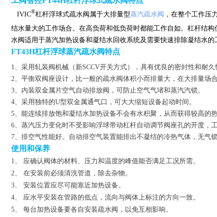
工阀智控FT44H
杠杆浮球式疏水阀特点
®
IVIC
杠杆浮球式疏水阀属于大排量型
蒸汽疏水阀
，在整个工作压
结水量大的工作场合。在高负荷和低负荷时都能工作自如。杠杆结构
水阀适
用于蒸汽加热设备和凝结水回收系统及需要快速排除凝结水的
FT43H杠杆浮球蒸汽疏水阀特点
1、采用轧装阀机械（新SCCV开关方式），具有优良的密封性和耐久
2、平衡双阀座设计，比一般的疏水阀体积小而排量大，在大排量场
3、内装双金属片空气自动排放阀，可防止空气气堵和蒸汽汽锁。
4、采用独特的U型双金属通气口，可大大缩短设备起动时间。
5、能连续排放饱和凝结水加热设备不会有水积聚，从而获得较高的
6、蒸汽压力变化时不受影响浮球带动杠杆自动调节阀座孔的开度，
7、排空气性能好。自动排空气装置能排出不凝结的冷热气体，无气
使用和保养
1、 应确认阀体的材料、压力和温度的峰值能否满足工况所需。
2、 在安装前必须清洗管道，除去杂物。
3、 安装位置应尽可能靠近加热设备。
4、 应水平安装在管路的低点，流向与阀体上标注的方向一致。
5、 每台加热设备要各自安装疏水阀，以免互相影响。