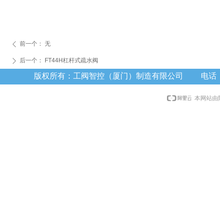
前一个：
无
ꄴ
后一个：
FT44H杠杆式疏水阀
ꄲ
版权所有：工阀智控（厦门）制造有限公司 电话：0592
本网站由