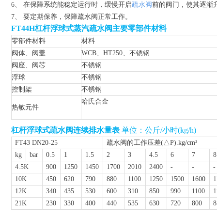
6、 在保障系统能稳定运行时，缓慢开启
疏水阀
前的阀门，使其逐渐
7、 要定期保养，保障疏水阀正常工作。
FT44H杠杆浮球式蒸汽疏水阀主要零部件材料
零部件材料
材料
阀体、阀盖
WCB、HT250、
不锈钢
阀座、阀芯
不锈钢
浮球
不锈钢
控制架
不锈钢
哈氏合金
热敏元件
杠杆浮球式疏水阀连续排水量表
单位：公斤/小时(kg/h)
FT43 DN20-25
疏水阀的工作压差(△P).kg/cm²
kg
bar
0.5
1
1.5
2
3
4.5
6
7
8
4.5K
900
1250
1450
1700
2010
2400
-
-
-
10K
450
620
790
880
1100
1250
1500
1600
1
12K
340
435
530
600
310
850
990
1100
1
21K
230
330
400
440
535
630
720
800
8